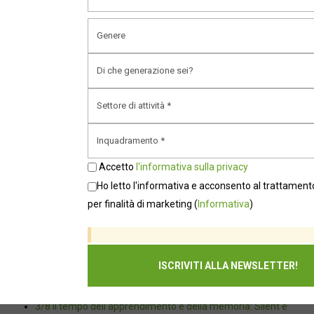
Accetto
l'informativa sulla privacy
Ho letto l'informativa e acconsento al trattamento dei dati
per finalità di marketing
(
Informativa
)
Accetto
l'informativa sulla privacy
Recent posts
Ho letto l'informativa e acconsento al trattamento
per finalità di marketing
(
Informativa
)
6/8 Il tempo della responsabilità: Baby Boomer e Gen X
Microretirement: i giovani non rifiutano il lavoro, stanno
negoziando il loro futuro
5/8 Il tempo delle scelte: Millennials e Gen Z
4/8 Il tempo dei pionieri: Founder e Beta Generation
3/8 Il tempo dell'apprendimento e della memoria: Silent e