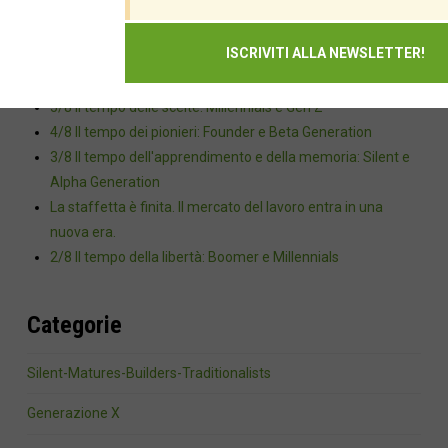
Recent posts
5/8 Il tempo delle scelte: Millennials e Gen Z
4/8 Il tempo dei pionieri: Founder e Beta Generation
3/8 Il tempo dell'apprendimento e della memoria: Silent e
Alpha Generation
La staffetta è finita. Il mercato del lavoro entra in una
nuova era.
2/8 Il tempo della libertà: Boomer e Millennials
Categorie
Silent-Matures-Builders-Traditionalists
Generazione X