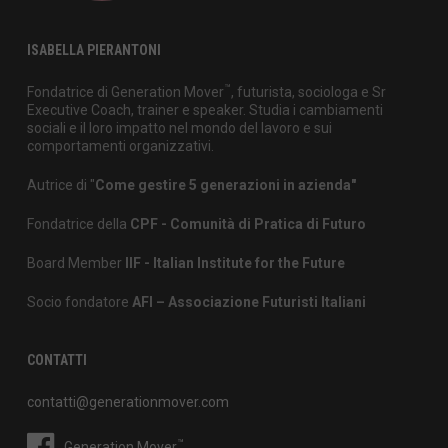
ISABELLA PIERANTONI
™
Fondatrice di Generation Mover
, futurista, sociologa e Sr
Executive Coach, trainer e speaker. Studia i cambiamenti
sociali e il loro impatto nel mondo del lavoro e sui
comportamenti organizzativi.
Autrice di "
Come gestire 5 generazioni in azienda"
Fondatrice della
CPF - Comunità di Pratica di Futuro
Board Member
IIF - Italian Institute for the Future
Socio fondatore
AFI – Associazione Futuristi Italiani
CONTATTI
contatti@generationmover.com
™
Generation Mover