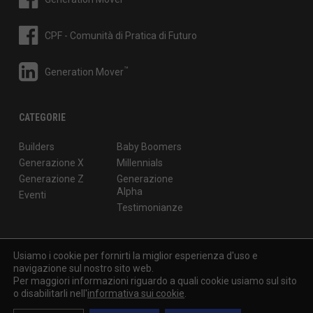
CPF - Comunità di Pratica di Futuro
™
Generation Mover
CATEGORIE
Builders
Baby Boomers
Generazione X
Millennials
Generazione Z
Generazione
Alpha
Eventi
Testimonianze
Usiamo i cookie per fornirti la miglior esperienza d'uso e
navigazione sul nostro sito web.
© 2026
Generation Mover
di Isabella Pierantoni - P.IVA: 05501970965
Per maggiori informazioni riguardo a quali cookie usiamo sul sito
- Via M. Macchi 50, Milano
o disabilitarli nell'
informativa sui cookie
.