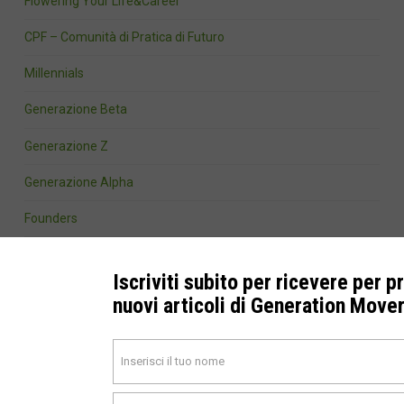
Flowering Your Life&Career
CPF – Comunità di Pratica di Futuro
Millennials
Generazione Beta
Generazione Z
Generazione Alpha
Founders
Iscriviti subito per ricevere per p
Archivi
nuovi articoli di Generation Move
Agosto 2026
Luglio 2026
Giugno 2026