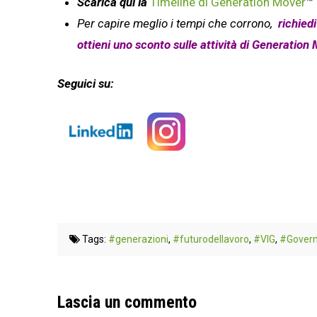
Scarica qui la
Timeline di Generation Mover
™
Per capire meglio i tempi che corrono,
richied
ottieni uno sconto sulle attività di Generation
Seguici su:
Tags:
#generazioni
,
#futurodellavoro
,
#VIG
,
#Govern
Lascia un commento