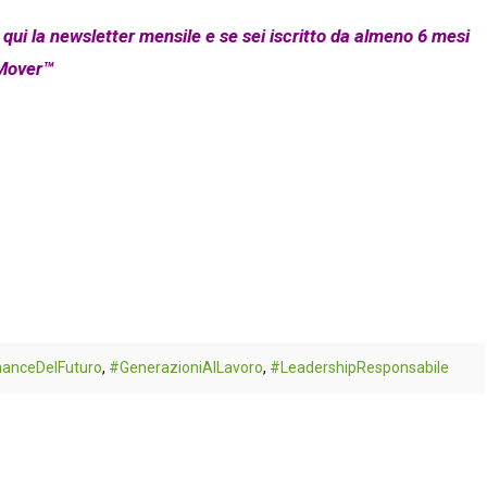
i qui la newsletter mensile e se sei iscritto da almeno 6 mesi
 Mover
™
anceDelFuturo
,
#GenerazioniAlLavoro
,
#LeadershipResponsabile