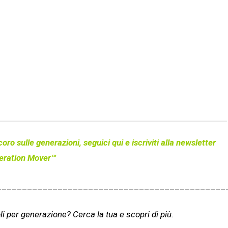
coro sulle generazioni, seguici qui e
iscriviti
alla newsletter
eration Mover™
_____________________________________________
oli per generazione? Cerca la tua e scopri di più.