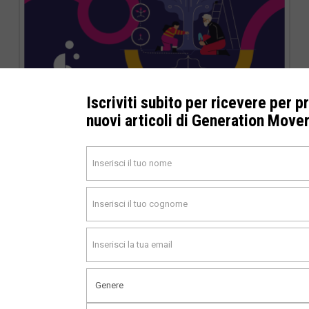
Iscriviti subito per ricevere per p
nuovi articoli di Generation Move
Azioni sociali innovative per pratiche “age-inclusive
& friendly” A cura di Mara Di Berardo, Millennium
Project Italian Node co-chair “Viviamo molto più a
lungo che mai, in media dieci anni di più della
generazione dei nostri genitori e circa due decadi
più a lungo dei nostri nonni. È un risultato
sorprendente: la nostra società che invecchia è
impostata per trasformare ogni aspetto delle nostre
vite, dal welfare e l’occupazione alla famiglia e alla