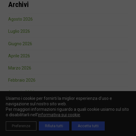
Archivi
Agosto 2026
Luglio 2026
Giugno 2026
Aprile 2026
Marzo 2026
Febbraio 2026
Gennaio 2026
Usiamo i cookie per fornirti la miglior esperienza d'uso e
navigazione sul nostro sito web.
Ottobre 2025
Per maggiori informazioni riguardo a quali cookie usiamo sul sito
o disabilitarli nell'
informativa sui cookie
.
Settembre 2025
Preferenze
Rifiuta tutti
Accetta tutti
Agosto 2025