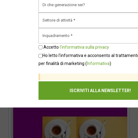
vita di comunità”, dicono le autrici. Non riflettere su
questo in maniera radicale rischia di non farci capire
che le vite più lunghe sono un dono. Come
possiamo, allora, supportare le persone per farle
prosperare in tutte le fasi della loro vita? “The Age
Accetto
l'informativa sulla privacy
of Inclusion”, una recente …
Continua a leggere
Ho letto l'informativa e acconsento al trattamento
per finalità di marketing
(
Informativa
)
Age pride: solo per donne over60