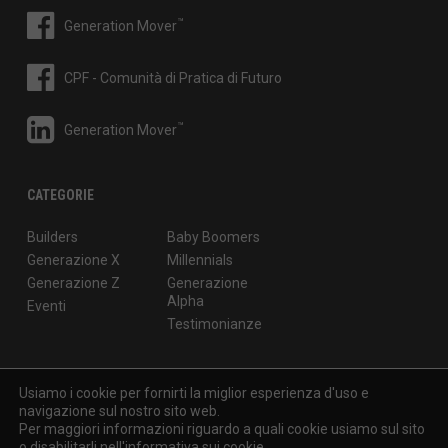
™
Generation Mover
CPF - Comunità di Pratica di Futuro
™
Generation Mover
CATEGORIE
Builders
Baby Boomers
Generazione X
Millennials
Generazione Z
Generazione
Alpha
Eventi
Testimonianze
Usiamo i cookie per fornirti la miglior esperienza d'uso e
navigazione sul nostro sito web.
© 2026
Generation Mover
di Isabella Pierantoni - P.IVA: 05501970965
Per maggiori informazioni riguardo a quali cookie usiamo sul sito
- Via M. Macchi 50, Milano
o disabilitarli nell'
informativa sui cookie
.