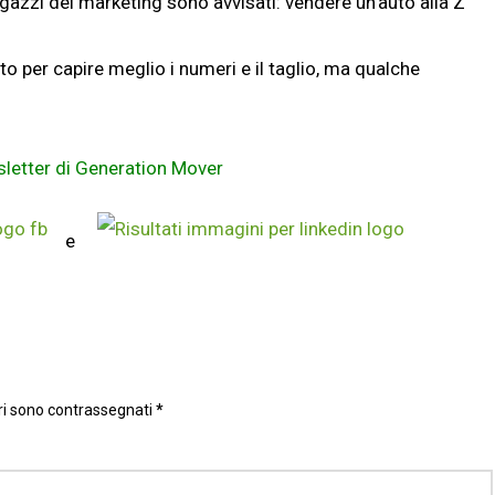
agazzi del marketing sono avvisati: vendere un’auto alla Z
to per capire meglio i numeri e il taglio, ma qualche
wsletter di Generation Mover
e
ri sono contrassegnati
*