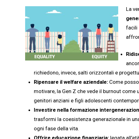
La ve
gene
facili
affron
Ridis
ancor
richiedono, invece, salti orizzontali e proget
Ripensare il welfare aziendale:
Come possono 
motivare, la Gen Z che vede il burnout come 
genitori anziani e figli adolescenti contempo
Investire nella formazione intergenerazion
trasformi la coesistenza generazionale in una
ogni fase della vita.
Offrire educazione finanziaria:
legata all’et