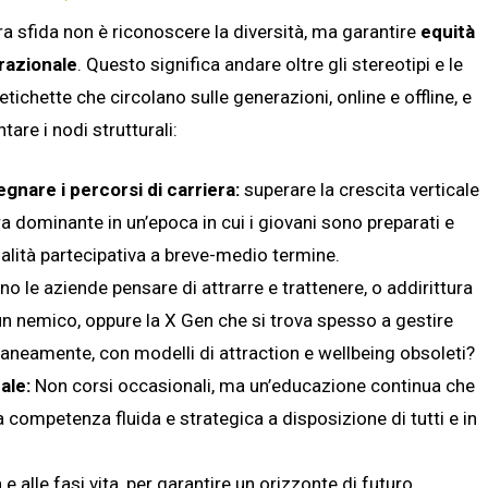
ra sfida non è riconoscere la diversità, ma garantire
equità
razionale
. Questo significa andare oltre gli stereotipi e le
 etichette che circolano sulle generazioni, online e offline, e
tare i nodi strutturali:
egnare i percorsi di carriera:
superare la crescita verticale
a dominante in un’epoca in cui i giovani sono preparati e
tualità partecipativa a breve-medio termine.
le aziende pensare di attrarre e trattenere, o addirittura
un nemico, oppure la X Gen che si trova spesso a gestire
raneamente, con modelli di attraction e wellbeing obsoleti?
ale:
Non corsi occasionali, ma un’educazione continua che
 competenza fluida e strategica a disposizione di tutti e in
à e alle fasi vita, per garantire un orizzonte di futuro