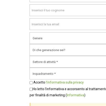
Baby Boomers
Flowering Your Life&Career
CPF – Comunità di Pratica di Futuro
Millennials
Generazione Beta
Generazione Z
Generazione Alpha
Founders
Accetto
l'informativa sulla privacy
Archivi
Ho letto l'informativa e acconsento al trattamento
per finalità di marketing
(
Informativa
)
Agosto 2026