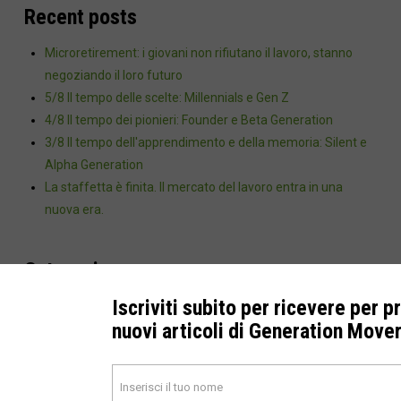
Recent posts
Microretirement: i giovani non rifiutano il lavoro, stanno
negoziando il loro futuro
5/8 Il tempo delle scelte: Millennials e Gen Z
4/8 Il tempo dei pionieri: Founder e Beta Generation
3/8 Il tempo dell'apprendimento e della memoria: Silent e
Alpha Generation
La staffetta è finita. Il mercato del lavoro entra in una
nuova era.
Categorie
Iscriviti subito per ricevere per p
Silent-Matures-Builders-Traditionalists
nuovi articoli di Generation Move
Generazione X
Blog